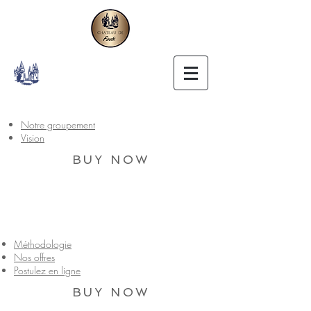
Notre groupement
Vision
BUY NOW
Méthodologie
Nos offres
Postulez en ligne
BUY NOW