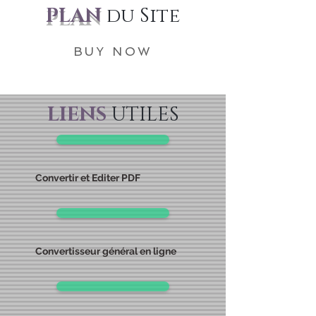
PLAN
du Site
BUY NOW
LIENS
UTILES
Convertir et Editer PDF
Convertisseur général en ligne